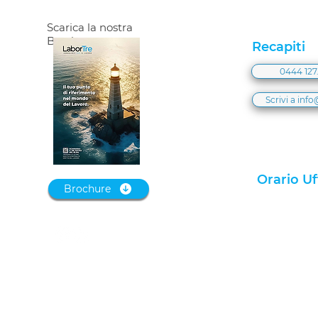
Scarica la nostra
Brochure
Recapiti
0444 127.
Scrivi a info@
Orario Uf
Brochure
Lunedì
Martedì
Mercoledì
Giovedì
Venerdì​
Cookie Policy
Privacy