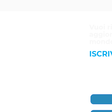
Vuoi r
aggio
mondo
ISCRI
Compila i
Riceverai 
Nome
*
rriera, 57
0
Telefono