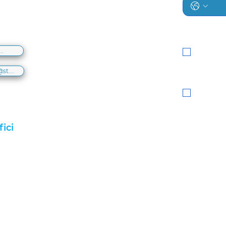
PRIVACY
Dichiaro di avere
autorizzato dal t
trattamento dei m
..
Accons
COMUNICAZION
Acconsento al tra
st....
ultime uscite da
telefonata vocale
Accetto
fici
08.30 - 13.00 | 13.30 - 17.00
08.30 - 13.00 | 13.30 - 17.00
08.30 - 13.00 | 13.30 - 17.00
08.30 - 13.00 | 13.30 - 17.00
08.30 - 13.00 | 13.30 - 17.00