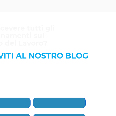
icevere tutti gli
rnamenti sul
 del Lavoro?
VITI AL NOSTRO BLOG
l modulo e accetta i termini.
tutte le novità legislative in arrivo.
Cognome
*
Email
*