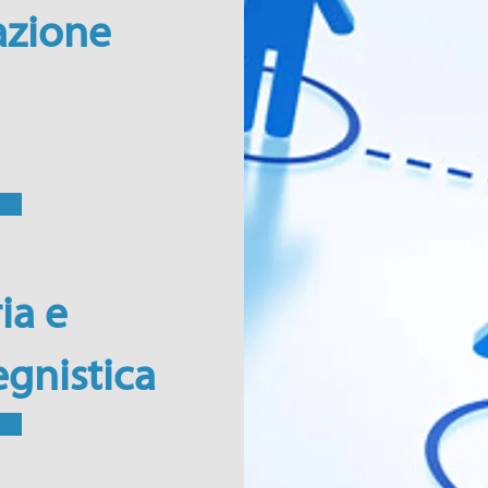
zione
ù
ia e
gnistica
ù