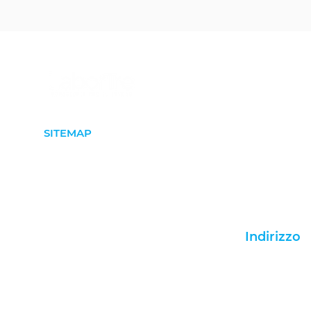
SITEMAP
Home
Welfare aziendale
E.S.G.
LaborTre è
Cosa facciamo
Indirizzo
Il nostro Blog
Via Vecchia Fe
Il canale Youtube
Vicenza, 3610
Selezione e coaching
Italia
Parla con noi