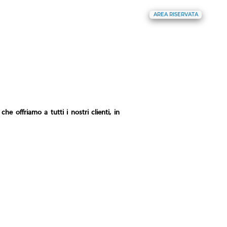
AREA RISERVATA
g
Il Blog
Il Canale
Parla con noi
che offriamo a tutti i nostri clienti, in