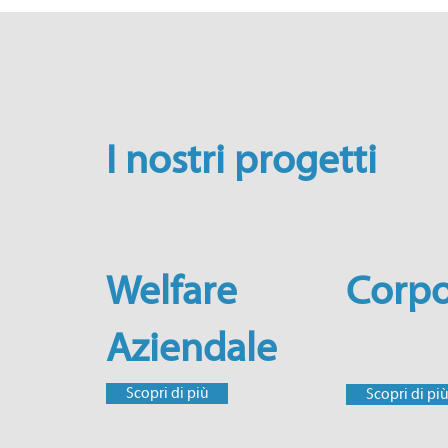
I nostri progetti
Welfare
Corp
Aziendale
Scopri di più
Scopri di pi