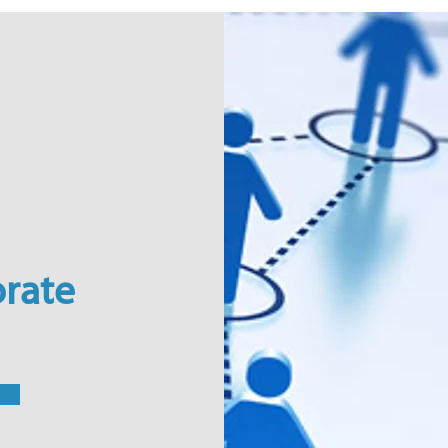
orate
ù