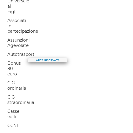
E.S.G.
Universale
ai
LaborTre è
Figli
Cosa facciamo
Associati
Il nostro Blog
in
partecipazione
Il canale Youtube
Selezione e coaching
Assunzioni
Agevolate
Parla con noi
Autotrasporti
AREA RISERVATA
Bonus
80
euro
CIG
ordinaria
CIG
straordinaria
Casse
edili
CCNL