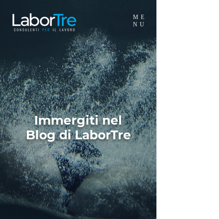
ME
NU
Immergiti nel
Blog di LaborTre