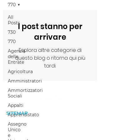
770
All
Posts
I post stanno per
730
arrivare
770
Esplora altre categorie di
Agenzia
delle
questo blog o ritorna qui più
Entrate
tardi.
Agricoltura
Amministratori
Ammortizzatori
Sociali
Appalti
SITEMAP
Apprendistato
Home
Assegno
Unico
Welfare aziendale
e