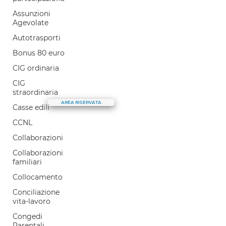
E.S.G.
LaborTre è
Assunzioni
Agevolate
Cosa facciamo
Autotrasporti
Il nostro Blog
Bonus 80 euro
Il canale Youtube
Selezione e coaching
CIG ordinaria
Parla con noi
CIG
straordinaria
AREA RISERVATA
Casse edili
CCNL
Collaborazioni
Collaborazioni
familiari
Collocamento
Conciliazione
vita-lavoro
Congedi
Parentali