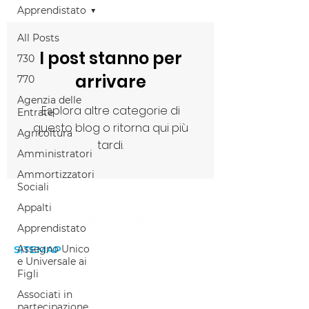
Apprendistato
All Posts
I post stanno per
730
arrivare
770
Agenzia delle
Esplora altre categorie di
Entrate
questo blog o ritorna qui più
Agricoltura
tardi.
Amministratori
Ammortizzatori
Sociali
Appalti
Apprendistato
SITEMAP
Assegno Unico
e Universale ai
Home
Figli
Welfare aziendale
Associati in
partecipazione