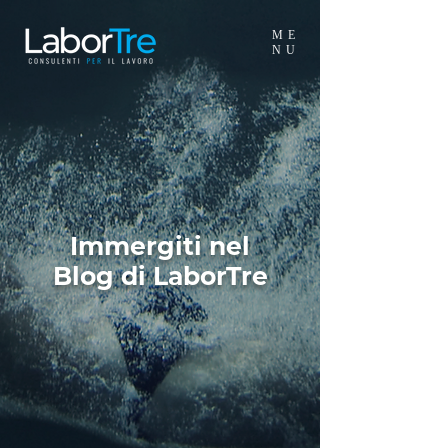
ME
NU
Immergiti nel
Blog di LaborTre