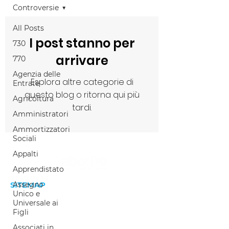
Controversie
All Posts
I post stanno per
730
arrivare
770
Agenzia delle
Esplora altre categorie di
Entrate
questo blog o ritorna qui più
Agricoltura
tardi.
Amministratori
Ammortizzatori
Sociali
Appalti
Apprendistato
SITEMAP
Assegno
Unico e
Home
Universale ai
Figli
Welfare aziendale
Associati in