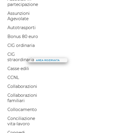
E.S.G.
partecipazione
LaborTre è
Assunzioni
Cosa facciamo
Agevolate
Il nostro Blog
Autotrasporti
Il canale Youtube
Bonus 80 euro
Selezione e coaching
CIG ordinaria
Parla con noi
CIG
straordinaria
AREA RISERVATA
Casse edili
CCNL
Collaborazioni
Collaborazioni
familiari
Collocamento
Conciliazione
vita-lavoro
Congedi