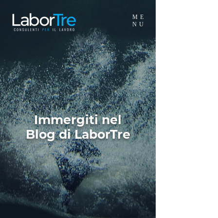
ME
NU
Immergiti nel
Blog di LaborTre