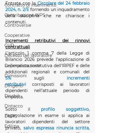
Entrate con la 
Circolare del 24 febbraio 
Contratto di inserimento
2024, n. 2/E
 fornendo un inquadramento 
Contribuzione INPS
della disciplina che ne chiarisce i 
contenuti.
Controversie
Cooperative
Incrementi retributivi dei rinnovi 
CUD
contrattuali
L’articolo 1 comma 7 della Legge di 
Decesso del lavoratore
Bilancio 2026 prevede l’applicazione di 
Depenalizzazione
un’imposta sostitutiva dell’IRPEF e delle 
addizionali regionali e comunali del 
Dimissioni
5%
 sugli 
incrementi 
retributivi
 corrisposti ai lavoratori 
Dirigenti
dipendenti nell’attuale periodo di 
Disabili
imposta.
Distacco
Sotto il 
profilo soggettivo
, 
l’agevolazione in esame si applica ai 
DURC
lavoratori dipendenti del settore 
Edilizia
privato,
salvo espressa rinuncia scritta
, 