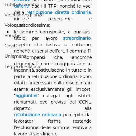
Tutela Lavoratori
differiti
 quali il TFR, nonché le voci 
della 
retribuzione diretta ordinaria
, 
Videosorveglianza
incluse tredicesima e 
Volontari
quattordicesima;
le somme corrisposte, a qualsiasi 
Voucher
titolo, per lavoro 
straordinario
, 
eccetto che festivo o notturno, 
Covid-19
nonché, ai sensi dell'art. 1 comma 11, 
Uniemens
i compensi che, ancorché 
denominati come maggiorazioni o 
Legge di Bilancio
indennità, sostituiscono in tutto o in 
parte la retribuzione ordinaria. Sono, 
difatti, interessati dalla disciplina in 
esame esclusivamente gli importi 
“
aggiuntivi
” collegati agli istituti 
richiamati, ove previsti dal CCNL, 
rispetto alla 
retribuzione
ordinaria
 percepita dai 
lavoratori, ferma restando 
l’esclusione delle somme relative a 
lavoro straordinario.