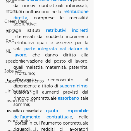
INAIL
dai rinnovi contrattuali interessati, 
Infortuni
che confluiscono nella 
retribuzione 
diretta
, comprese le mensilità 
Green Pass
aggiuntive;
agli istituti 
retributivi indiretti
INPS
interessati dai suddetti incrementi 
IRAP
retributivi quali le assenze, per la 
sola 
parte integrata dal datore di 
INL
lavoro
, che danno diritto alla 
Ispezioni
conservazione del posto di lavoro, 
quali malattia, maternità, paternità, 
Jobs Act
infortunio;
all’importo riconosciuto al 
L'approfondimento
dipendente a titolo di 
superminimo
, 
L'informatore
qualora gli aumenti previsti dal 
rinnovo contrattuale 
assorbano
 tale 
Lavori usuranti
somma;
Lavoro a chiamata
alla sola 
quota imponibile 
dell’aumento contrattuale
, nelle 
Lavoro agile
ipotesi in cui l’aumento contrattuale 
riguardi i redditi di lavoratori 
Lavoro all'estero