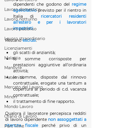
dipendenti che godono del 
regime 
Lavoro domestico
agevolativo
 previsto per il rientro in 
Italia di 
ricercatori residenti 
Lavoro notturno
all’estero e per i lavoratori 
impatriati
.
Lavoro pubblico
Lavoro straordinario
Restano 
esclusi
:
Licenziamenti
gli scatti di anzianità;
Malattia
le somme corrisposte per 
prestazioni aggiuntive all’ordinaria 
Manovre
attività;
le somme, disposte dal rinnovo 
Maternità
contrattuale, erogate una tantum
a 
Mercato del Lavoro
copertura al periodo di c.d. vacanza 
contrattuale;
Minori
il trattamento di fine rapporto.
Mondo Lavoro
Qualora il lavoratore percepisca redditi 
Orario di Lavoro
di lavoro dipendente 
non assoggettati a 
ritenuta fiscale
 perché privo di un 
Part Time