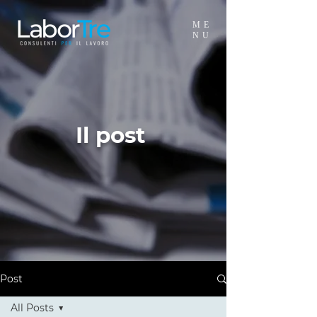
ME
NU
Il post
Post
All Posts