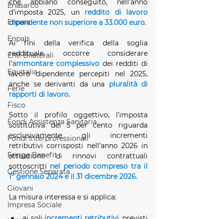
che abbiano conseguito, nell’anno 
Enasarco
d’imposta 2025, un 
reddito di lavoro 
Enpaia
dipendente non superiore a 33.000 euro
.
Enpals
Ai fini della verifica della soglia 
reddituale, occorre considerare 
Enti Bilaterali
l’
ammontare complessivo
 dei redditi di 
Equitalia
lavoro dipendente percepiti nel 2025, 
anche se derivanti da una 
pluralità di 
Ferie
rapporti di lavoro
.
Fisco
Sotto il profilo oggettivo, l’imposta 
Fondi Assistenza Sanitaria
sostitutiva del 5 per cento riguarda 
esclusivamente gli incrementi 
Fondi Interprofessionali
retributivi corrisposti nell’anno 2026 in 
Fringe Benefit
attuazione di rinnovi contrattuali 
sottoscritti 
nel periodo compreso tra il 
Gestione Separata
1° gennaio 2024 e il 31 dicembre 2026.
Giovani
La misura interessa e si applica:
Impresa Sociale
ai soli 
incrementi retributivi
, previsti 