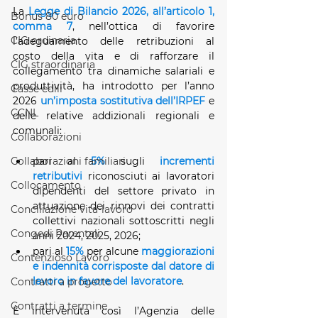
La 
Legge di Bilancio 2026, all’articolo 1, 
Bonus 80 euro
comma 7
, nell’ottica di favorire 
CIG ordinaria
l’adeguamento delle retribuzioni al 
costo della vita e di rafforzare il 
CIG straordinaria
collegamento tra dinamiche salariali e 
produttività, ha introdotto per l’anno 
Casse edili
2026 
un’imposta sostitutiva dell’IRPEF
 e 
CCNL
delle relative addizionali regionali e 
comunali:
Collaborazioni
Collaborazioni familiari
pari al 
5%
sugli 
incrementi 
retributivi
 riconosciuti ai lavoratori 
Collocamento
dipendenti del settore privato in 
attuazione dei rinnovi dei contratti 
Conciliazione vita-lavoro
collettivi nazionali sottoscritti negli 
Congedi Parentali
anni 2024, 2025, 2026;
pari al 
15%
per alcune 
maggiorazioni 
Contenzioso Lavoro
e indennità corrisposte dal datore di 
lavoro in favore del lavoratore
.
Contratti a progetto
Contratti a termine
È intervenuta così l’Agenzia delle 