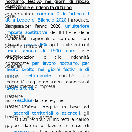
notturno, festivo, nei giorni di riposo 
Sanzioni
settimanale e indennità di turno
In aggiunta il 
comma 10 dell’articolo 1 
Sgravi
della Legge di Bilancio 2026
 introduce, 
Sicurezza
sempre per l’anno 2026, 
un’ulteriore 
imposta sostitutiva
 dell’IRPEF e delle 
Sindacale
addizionali regionali e comunali con 
aliquota 
pari al 15%
, applicabile entro il
Somministrazione
limite annuo di 1.500 euro
, alle 
Sportivi
maggiorazioni e alle indennità 
corrisposte
per lavoro notturno, per 
Stranieri
lavoro svolto nei giorni festivi e di 
riposo settimanale
 nonché alle 
Tirocini
indennità e agli emolumenti connessi al 
Trasferimento d'Impresa
lavoro a turni
.
Trasferte
Sono 
escluse
 da tale regime:
Trasfertismo
le somme erogate in base ad 
accordi territoriali o aziendali
, gli 
Trasfertismo d'Impresa
istituti retributivi indiretti a carico 
del datore di lavoro in caso di 
TFR
assenza
 dal lavoro, gli emolumenti 