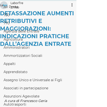
LaborTre
All Posts
27 feb
DETASSAZIONE AUMENTI
730
RETRIBUTIVI E
770
MAGGIORAZIONI:
Agenzia delle Entrate
INDICAZIONI PRATICHE
Agricoltura
DALL’AGENZIA ENTRATE
Amministratori
Ammortizzatori Sociali
Appalti
Apprendistato
Assegno Unico e Universale ai Figli
Associati in partecipazione
Assunzioni Agevolate
A cura di Francesco Geria
Autotrasporti