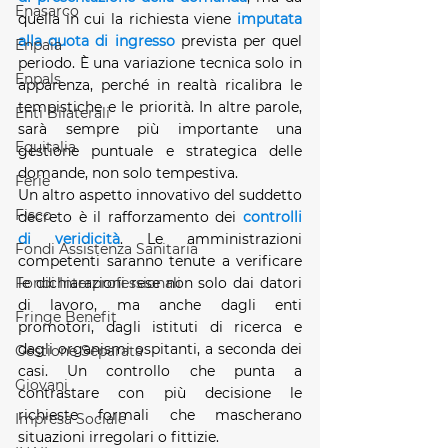
Enasarco
quella in cui la richiesta viene 
imputata 
alla quota di ingresso
 prevista per quel 
Enpaia
periodo. È una variazione tecnica solo in 
Enpals
apparenza, perché in realtà ricalibra le 
tempistiche e le priorità. In altre parole, 
Enti Bilaterali
sarà sempre più importante una 
Equitalia
gestione puntuale e strategica delle 
domande, non solo tempestiva.
Ferie
Un altro aspetto innovativo del suddetto 
Fisco
decreto è il rafforzamento dei 
controlli 
di veridicità
. Le amministrazioni 
Fondi Assistenza Sanitaria
competenti saranno tenute a verificare 
le dichiarazioni rese non solo dai datori 
Fondi Interprofessionali
di lavoro, ma anche dagli enti 
Fringe Benefit
promotori, dagli istituti di ricerca e 
dagli organismi ospitanti, a seconda dei 
Gestione Separata
casi. Un controllo che punta a 
Giovani
contrastare con più decisione le 
richieste formali che mascherano 
Impresa Sociale
situazioni irregolari o fittizie.