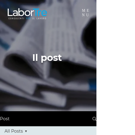
ME
NU
Il post
Post
All Posts