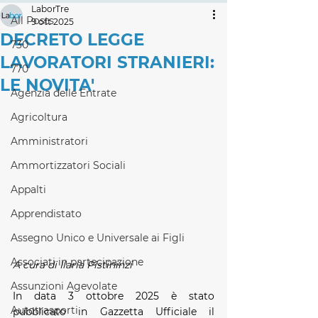
LaborTre
All Posts
9 ott 2025
DECRETO LEGGE
730
LAVORATORI STRANIERI:
770
LE NOVITA'
Agenzia delle Entrate
Agricoltura
Amministratori
Ammortizzatori Sociali
Appalti
Apprendistato
Assegno Unico e Universale ai Figli
Associati in partecipazione
A cura di Ilaria Pistininzi
Assunzioni Agevolate
In data 3 ottobre 2025 è stato 
Autotrasporti
pubblicato in Gazzetta Ufficiale il 