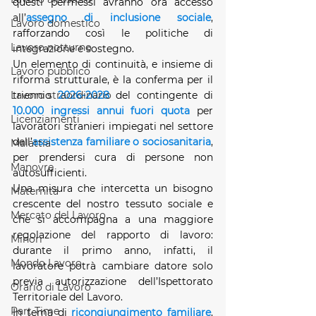
questi permessi avranno ora accesso 
all’
assegno di inclusione sociale
, 
Lavoro domestico
rafforzando così le politiche di 
Lavoro notturno
integrazione e sostegno.
Un elemento di continuità, e insieme di 
Lavoro pubblico
riforma strutturale, è la conferma per il 
triennio 
2026‑2028
 del contingente di 
Lavoro straordinario
10.000 ingressi annui fuori quota
 per 
Licenziamenti
lavoratori stranieri impiegati nel settore 
dell’
assistenza familiare o sociosanitaria
, 
Malattia
per prendersi cura di persone non 
Manovre
autosufficienti.
Una misura che intercetta un bisogno 
Maternità
crescente del nostro tessuto sociale e 
Mercato del Lavoro
che si accompagna a una maggiore 
regolazione del rapporto di lavoro: 
Minori
durante il primo anno, infatti, il 
Mondo Lavoro
lavoratore potrà cambiare datore solo 
previa autorizzazione dell’Ispettorato 
Orario di Lavoro
Territoriale del Lavoro.
Part Time
In tema di 
ricongiungimento familiare
, 