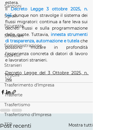
estera.
Sanzioni
Il 
Decreto Legge 3 ottobre 2025, n. 
146
 dunque non stravolge il sistema dei 
Sgravi
flussi migratori: continua a fare leva sui 
Sicurezza
decreti flussi e sulla programmazione 
delle quote. Tuttavia, 
innesta strumenti 
Sindacale
di trasparenza, automazione e tutela
 che 
Somministrazione
possono mutare in profondità 
l’esperienza concreta di datori di lavoro 
Sportivi
e lavoratori stranieri.
Stranieri
Decreto Legge del 3 Ottobre 2025, n. 
Tirocini
146
Trasferimento d'Impresa
Trasferte
Trasfertismo
Trasfertismo d'Impresa
TFR
Mostra tutti
Post recenti