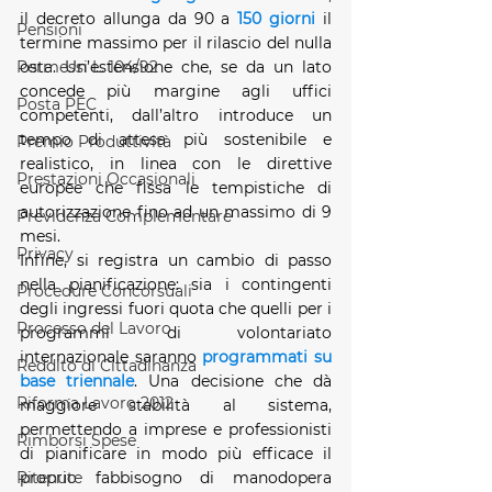
il decreto allunga da 90 a 
150 giorni
 il 
Pensioni
termine massimo per il rilascio del nulla 
osta. Un’estensione che, se da un lato 
Permessi L. 104/92
concede più margine agli uffici 
Posta PEC
competenti, dall’altro introduce un 
tempo di attesa più sostenibile e 
Premio Produttività
realistico, in linea con le direttive 
Prestazioni Occasionali
europee che fissa le tempistiche di 
autorizzazione fino ad un massimo di 9 
Previdenza Complementare
mesi.
Privacy
Infine, si registra un cambio di passo 
nella pianificazione: sia i contingenti 
Procedure Concorsuali
degli ingressi fuori quota che quelli per i 
Processo del Lavoro
programmi di volontariato 
internazionale saranno 
programmati su 
Reddito di Cittadinanza
base triennale
. Una decisione che dà 
Riforma Lavoro 2012
maggiore stabilità al sistema, 
permettendo a imprese e professionisti 
Rimborsi Spese
di pianificare in modo più efficace il 
proprio fabbisogno di manodopera 
Ritenute