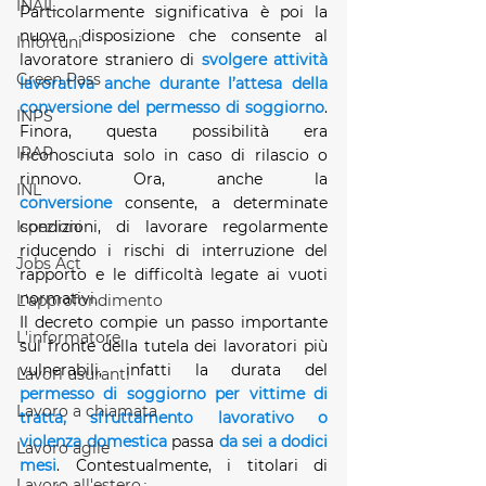
INAIL
Particolarmente significativa è poi la 
nuova disposizione che consente al 
Infortuni
lavoratore straniero di 
svolgere attività 
Green Pass
lavorativa anche durante l’attesa della 
conversione del permesso di soggiorno
. 
INPS
Finora, questa possibilità era 
IRAP
riconosciuta solo in caso di rilascio o 
rinnovo. Ora, anche la 
INL
conversione
 consente, a determinate 
condizioni, di lavorare regolarmente 
Ispezioni
riducendo i rischi di interruzione del 
Jobs Act
rapporto e le difficoltà legate ai vuoti 
normativi.
L'approfondimento
Il decreto compie un passo importante 
L'informatore
sul fronte della tutela dei lavoratori più 
vulnerabili, infatti la durata del 
Lavori usuranti
permesso di soggiorno per vittime di 
Lavoro a chiamata
tratta, sfruttamento lavorativo o 
violenza domestica
 passa 
da sei a dodici 
Lavoro agile
mesi
. Contestualmente, i titolari di 
Lavoro all'estero