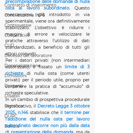
precompilazione delle domande di nulla 
Contratto di inserimento
osta al lavoro subordinato
. Questo 
meccanismo, già introdotto in via 
Contribuzione INPS
sperimentale, viene ora definitivamente 
Controversie
stabilizzato. L’obiettivo è ridurre i 
margini di errore e velocizzare le 
Cooperative
pratiche attraverso l’utilizzo di dati 
CUD
standardizzati, a beneficio di tutti gli 
attori coinvolti.
Decesso del lavoratore
Per i datori privati (non intermediari 
Depenalizzazione
autorizzati), è fissato un 
limite di 3 
richieste
 di nulla osta (come utenti 
Dimissioni
privati) per il periodo utile, proprio per 
Dirigenti
contenere la pratica di “accumulo” di 
richieste speculative.
Disabili
In un cambio di prospettiva procedurale 
significativo, il 
Decreto Legge 3 ottobre 
Distacco
2025, n.146
 stabilisce che 
il termine per 
DURC
l’adozione del nulla osta per lavoro 
subordinato decorre non più dalla data 
Edilizia
di presentazione della domanda
, ma da 