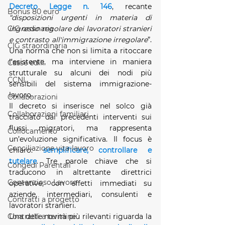
Decreto Legge n. 146
, recante 
Bonus 80 euro
“disposizioni urgenti in materia di 
ingresso regolare dei lavoratori stranieri 
CIG ordinaria
e contrasto all'immigrazione irregolare
”. 
CIG straordinaria
Una norma che non si limita a ritoccare 
l’esistente, ma interviene in maniera 
Casse edili
strutturale su alcuni dei nodi più 
CCNL
sensibili del sistema immigrazione-
lavoro.
Collaborazioni
Il decreto si inserisce nel solco già 
Collaborazioni familiari
tracciato dai precedenti interventi sui 
flussi migratori, ma rappresenta 
Collocamento
un’evoluzione significativa. Il focus è 
Conciliazione vita-lavoro
chiaro: 
semplificare, controllare e 
tutelare
. Tre parole chiave che si 
Congedi Parentali
traducono in altrettante direttrici 
Contenzioso Lavoro
operative, con effetti immediati su 
aziende, intermediari, consulenti e 
Contratti a progetto
lavoratori stranieri.
Una delle novità più rilevanti riguarda la 
Contratti a termine